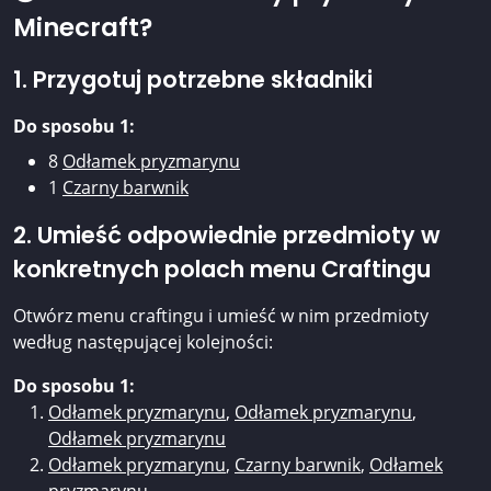
Minecraft?
1. Przygotuj potrzebne składniki
Do sposobu 1:
8
Odłamek pryzmarynu
1
Czarny barwnik
2. Umieść odpowiednie przedmioty w
konkretnych polach menu Craftingu
Otwórz menu craftingu i umieść w nim przedmioty
według następującej kolejności:
Do sposobu 1:
Odłamek pryzmarynu
,
Odłamek pryzmarynu
,
Odłamek pryzmarynu
Odłamek pryzmarynu
,
Czarny barwnik
,
Odłamek