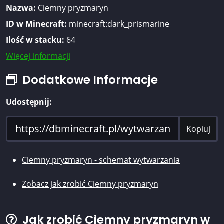
Nazwa:
Ciemny pryzmaryn
ID w Minecraft:
minecraft:dark_prismarine
Ilość w stacku:
64
Więcej informacji
Dodatkowe Informacje
Udostępnij:
Kopiuj
Ciemny pryzmaryn - schemat wytwarzania
Zobacz jak zrobić Ciemny pryzmaryn
Jak zrobić Ciemny pryzmaryn w