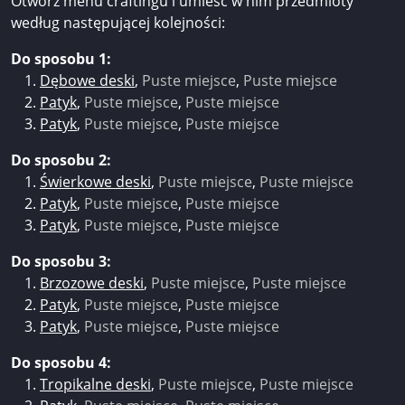
Otwórz menu craftingu i umieść w nim przedmioty
według następującej kolejności:
Do sposobu 1:
Dębowe deski
,
Puste miejsce
,
Puste miejsce
Patyk
,
Puste miejsce
,
Puste miejsce
Patyk
,
Puste miejsce
,
Puste miejsce
Do sposobu 2:
Świerkowe deski
,
Puste miejsce
,
Puste miejsce
Patyk
,
Puste miejsce
,
Puste miejsce
Patyk
,
Puste miejsce
,
Puste miejsce
Do sposobu 3:
Brzozowe deski
,
Puste miejsce
,
Puste miejsce
Patyk
,
Puste miejsce
,
Puste miejsce
Patyk
,
Puste miejsce
,
Puste miejsce
Do sposobu 4:
Tropikalne deski
,
Puste miejsce
,
Puste miejsce