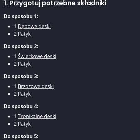
1. Przygotuj potrzebne składniki
Do sposobu 1:
1
Dębowe deski
2
Patyk
Do sposobu 2:
1
Świerkowe deski
2
Patyk
Do sposobu 3:
1
Brzozowe deski
2
Patyk
Do sposobu 4:
1
Tropikalne deski
2
Patyk
Do sposobu 5: