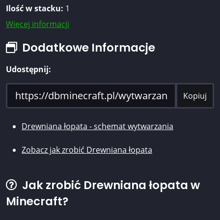
Ilość w stacku:
1
Więcej informacji
Dodatkowe Informacje
Udostępnij:
Kopiuj
Drewniana łopata - schemat wytwarzania
Zobacz jak zrobić Drewniana łopata
Jak zrobić Drewniana łopata w
Minecraft?