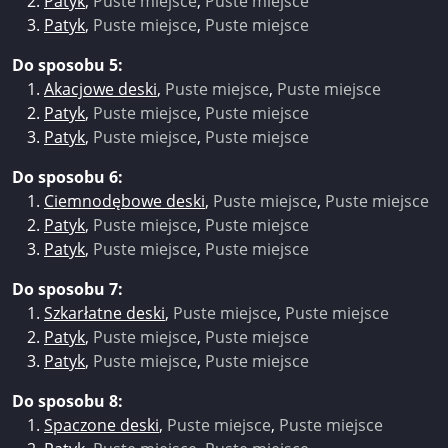
Patyk
,
Puste miejsce
,
Puste miejsce
Patyk
,
Puste miejsce
,
Puste miejsce
Do sposobu 5:
Akacjowe deski
,
Puste miejsce
,
Puste miejsce
Patyk
,
Puste miejsce
,
Puste miejsce
Patyk
,
Puste miejsce
,
Puste miejsce
Do sposobu 6:
Ciemnodębowe deski
,
Puste miejsce
,
Puste miejsce
Patyk
,
Puste miejsce
,
Puste miejsce
Patyk
,
Puste miejsce
,
Puste miejsce
Do sposobu 7:
Szkarłatne deski
,
Puste miejsce
,
Puste miejsce
Patyk
,
Puste miejsce
,
Puste miejsce
Patyk
,
Puste miejsce
,
Puste miejsce
Do sposobu 8:
Spaczone deski
,
Puste miejsce
,
Puste miejsce