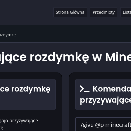
Strona Główna
Przedmioty
List
rozdymkę
ające rozdymkę w Mine
ące rozdymkę
Komenda 
przyzywając
Jajo przyzywające
kę