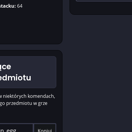
stacku:
64
ące
zedmiotu
w niektórych komendach,
ego przedmiotu w grze
Kopiuj