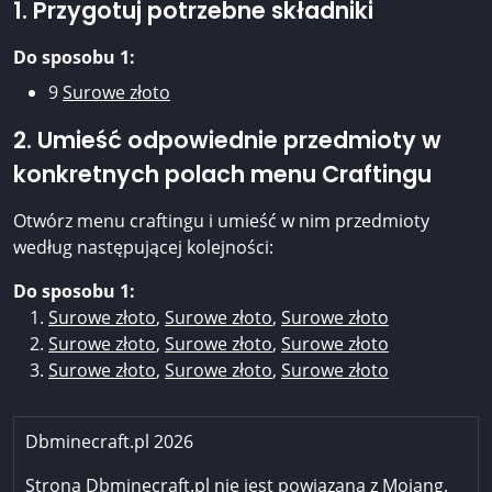
1. Przygotuj potrzebne składniki
Do sposobu 1:
9
Surowe złoto
2. Umieść odpowiednie przedmioty w
konkretnych polach menu Craftingu
Otwórz menu craftingu i umieść w nim przedmioty
według następującej kolejności:
Do sposobu 1:
Surowe złoto
,
Surowe złoto
,
Surowe złoto
Surowe złoto
,
Surowe złoto
,
Surowe złoto
Surowe złoto
,
Surowe złoto
,
Surowe złoto
Dbminecraft.pl 2026
Strona Dbminecraft.pl nie jest powiązana z Mojang.