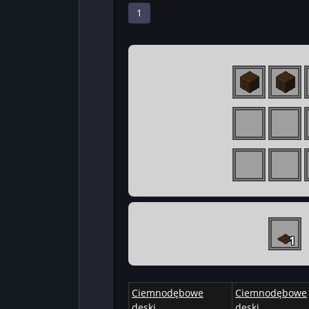
1
1
Ciemnodębowe
Ciemnodębowe
deski
deski