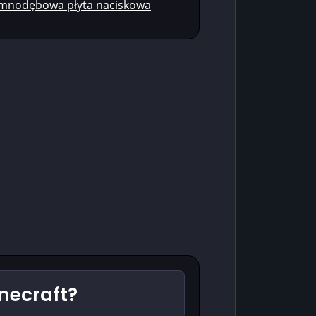
iemnodębowa płyta naciskowa
necraft?