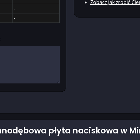
Zobacz jak zrobić C
-
-
:
mnodębowa płyta naciskowa w Mi