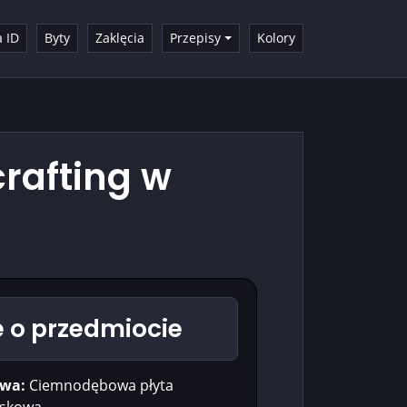
a ID
Byty
Zaklęcia
Przepisy
Kolory
rafting w
 o przedmiocie
wa:
Ciemnodębowa płyta
iskowa