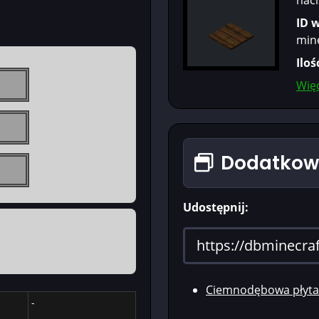
ID 
min
Iloś
Więc
Dodatkowe
Udostępnij:
Ciemnodębowa płyta 
-