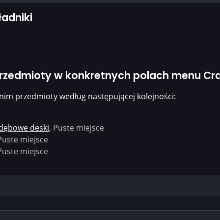
ładniki
przedmioty w konkretnych polach menu Cra
nim przedmioty według następującej kolejności:
dębowe deski
,
Puste miejsce
Puste miejsce
Puste miejsce