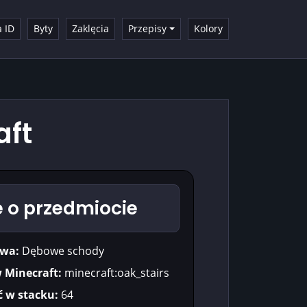
a ID
Byty
Zaklęcia
Przepisy
Kolory
aft
 o przedmiocie
wa:
Dębowe schody
w Minecraft:
minecraft:oak_stairs
ć w stacku:
64