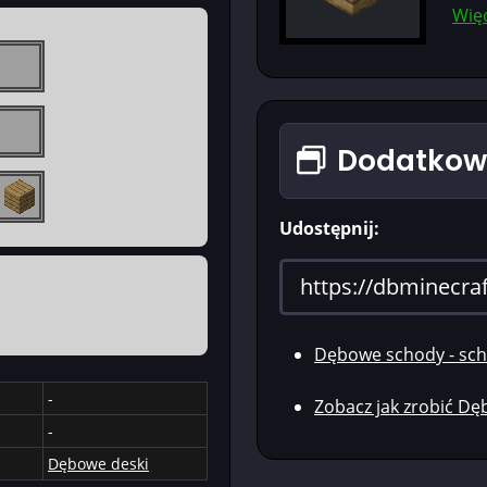
Więc
Dodatkowe
Udostępnij:
Dębowe schody - sc
-
Zobacz jak zrobić D
-
Dębowe deski