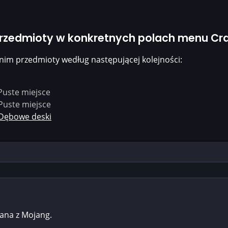
przedmioty w konkretnych polach menu Cra
nim przedmioty według następującej kolejności:
Puste miejsce
Puste miejsce
Dębowe deski
zana z Mojang.