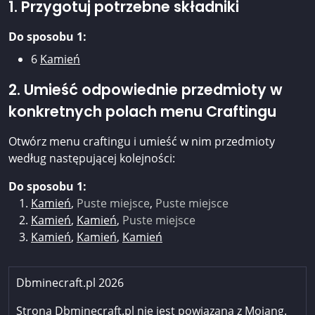
1. Przygotuj potrzebne składniki
Do sposobu 1:
6
Kamień
2. Umieść odpowiednie przedmioty w
konkretnych polach menu Craftingu
Otwórz menu craftingu i umieść w nim przedmioty
według następującej kolejności:
Do sposobu 1:
Kamień
,
Puste miejsce
,
Puste miejsce
Kamień
,
Kamień
,
Puste miejsce
Kamień
,
Kamień
,
Kamień
Dbminecraft.pl 2026
Strona Dbminecraft.pl nie jest powiązana z Mojang.