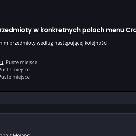
przedmioty w konkretnych polach menu Cra
nim przedmioty według następującej kolejności:
mu
,
Puste miejsce
Puste miejsce
Puste miejsce
zana z Mojang.