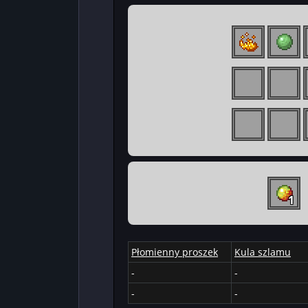
1
Płomienny proszek
Kula szlamu
-
-
-
-