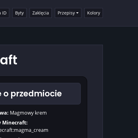
a ID
Byty
Zaklęcia
Przepisy
Kolory
aft
 o przedmiocie
wa:
Magmowy krem
w Minecraft:
ecraft:magma_cream