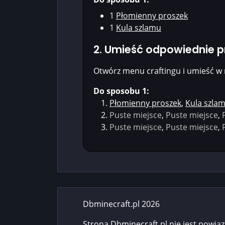
1
Płomienny proszek
1
Kula szlamu
2. Umieść odpowiednie 
Otwórz menu craftingu i umieść w 
Do sposobu 1:
Płomienny proszek
,
Kula szla
Puste miejsce
,
Puste miejsce
,
Puste miejsce
,
Puste miejsce
,
Dbminecraft.pl 2026
Strona Dbminecraft.pl nie jest powią