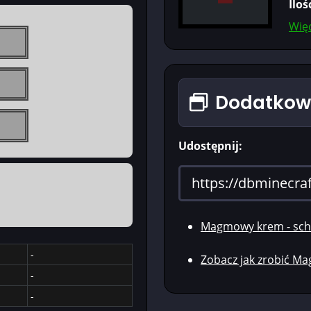
Iloś
Więc
Dodatkowe
Udostępnij:
Magmowy krem - sch
-
Zobacz jak zrobić 
-
-