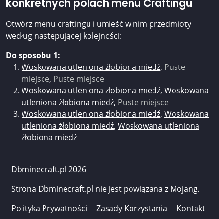
konkretnych polach menu Craftingu
Otwórz menu craftingu i umieść w nim przedmioty
według następującej kolejności:
Do sposobu 1:
Woskowana utleniona żłobiona miedź
,
Puste
miejsce
,
Puste miejsce
Woskowana utleniona żłobiona miedź
,
Woskowana
utleniona żłobiona miedź
,
Puste miejsce
Woskowana utleniona żłobiona miedź
,
Woskowana
utleniona żłobiona miedź
,
Woskowana utleniona
żłobiona miedź
Dbminecraft.pl 2026
Strona Dbminecraft.pl nie jest powiązana z Mojang.
Polityka Prywatności
Zasady Korzystania
Kontakt