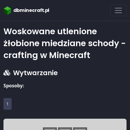
dbminecraft.pl
Woskowane utlenione
żłobione miedziane schody -
crafting w Minecraft
Wytwarzanie
Sposoby:
1