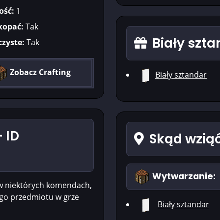
ość:
1
kopać:
Tak
Biały szta
czyste:
Tak
Zobacz Crafting
Biały sztandar
 ID
Skąd wziąć
Wytwarzanie:
w niektórych komendach,
ego przedmiotu w grze
Biały sztandar