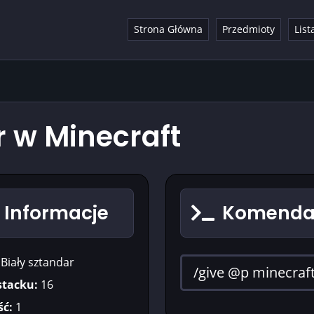
Strona Główna
Przedmioty
List
r w Minecraft
- Informacje
Komenda 
Biały sztandar
stacku:
16
ć:
1