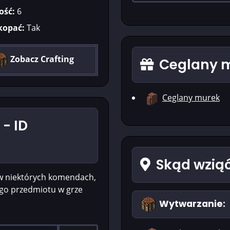
ość:
6
kopać:
Tak
Zobacz Crafting
Ceglany m
Ceglany murek
- ID
Skąd wzią
w niektórych komendach,
ego przedmiotu w grze
Wytwarzanie: