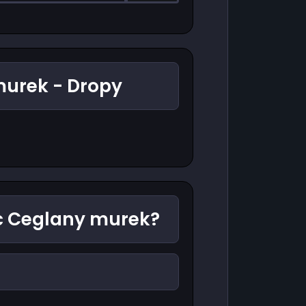
urek - Dropy
ć Ceglany murek?