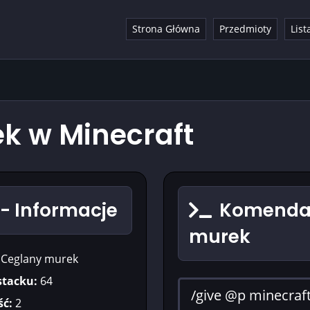
Strona Główna
Przedmioty
List
k w Minecraft
- Informacje
Komenda 
murek
Ceglany murek
stacku:
64
ć:
2