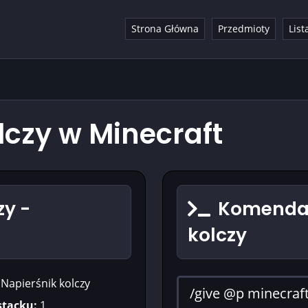
Strona Główna
Przedmioty
List
lczy w Minecraft
zy -
Komenda 
kolczy
Napierśnik kolczy
stacku:
1