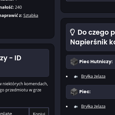
ałość:
240
aprawić z:
Sztabka
Do czego p
Napierśnik k
zy - ID
Piec Hutniczy:
Bryłka żelaza
w niektórych komendach,
ego przedmiotu w grze
Piec:
Bryłka żelaza
Kopiuj