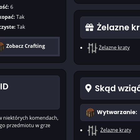
ość:
6
kopać:
Tak
Żelazne kr
czyste:
Tak
Zobacz Crafting
Żelazne kraty
 ID
Skąd wziąć
Wytwarzanie:
w niektórych komendach,
ego przedmiotu w grze
Żelazne kraty