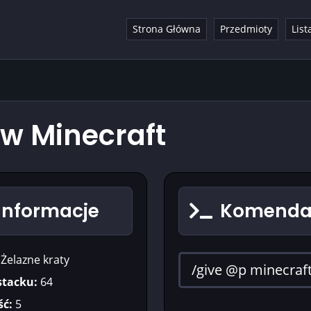
Strona Główna
Przedmioty
List
 w Minecraft
 Informacje
Komenda 
Żelazne kraty
stacku:
64
ć:
5