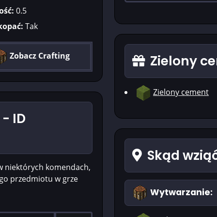
ość:
0.5
kopać:
Tak
Zobacz Crafting
Zielony c
Zielony cement
- ID
Skąd wziąć
w niektórych komendach,
ego przedmiotu w grze
Wytwarzanie: