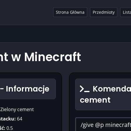
Strona Główna
Przedmioty
List
t w Minecraft
- Informacje
Komenda 
cement
Zielony cement
stacku:
64
ć:
0.5