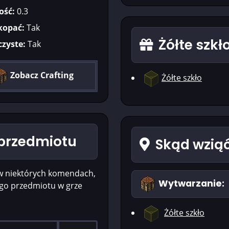
ość:
0.3
kopać:
Tak
Żółte szkł
czyste:
Tak
Zobacz Crafting
Żółte szkło
D przedmiotu
Skąd wziąć
w niektórych komendach,
Wytwarzanie:
ego przedmiotu w grze
Żółte szkło