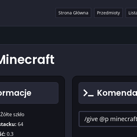
Strona Główna
Przedmioty
List
Minecraft
formacje
Komenda n
Żółte szkło
stacku:
64
ć:
0.3