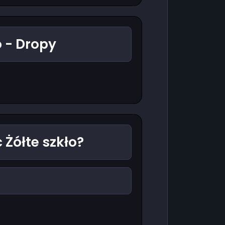
o - Dropy
 Żółte szkło?