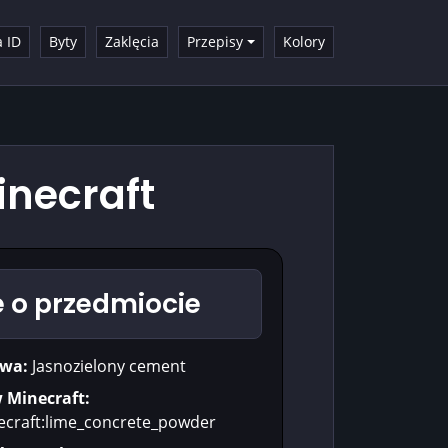
a ID
Byty
Zaklęcia
Przepisy
Kolory
inecraft
 o przedmiocie
wa:
Jasnozielony cement
w Minecraft:
ecraft:lime_concrete_powder