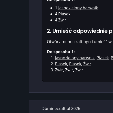
1
Jasnozielony barwnik
4
Piasek
4
Żwir
2. Umieść odpowiednie 
Otwórz menu craftingu i umieść w 
Do sposobu 1:
Jasnozielony barwnik
,
Piasek
,
P
Piasek
,
Piasek
,
Żwir
Żwir
,
Żwir
,
Żwir
Dbminecraft.pl 2026