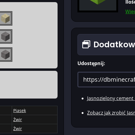
Iloś
Więc
Dodatkowe
Udostępnij:
Jasnozielony cement
Piasek
Zobacz jak zrobić Ja
Żwir
Żwir