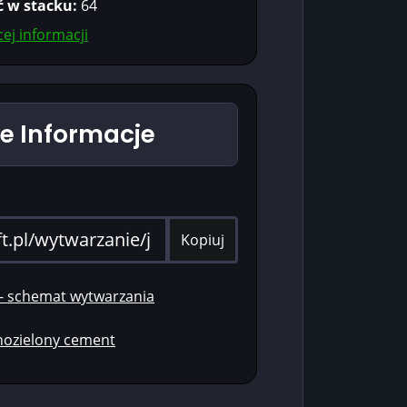
ć w stacku:
64
ej informacji
 Informacje
Kopiuj
 - schemat wytwarzania
snozielony cement