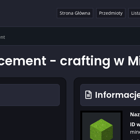
Strona Główna
Przedmioty
List
ent
cement - crafting w M
Informacje
Naz
ID 
min