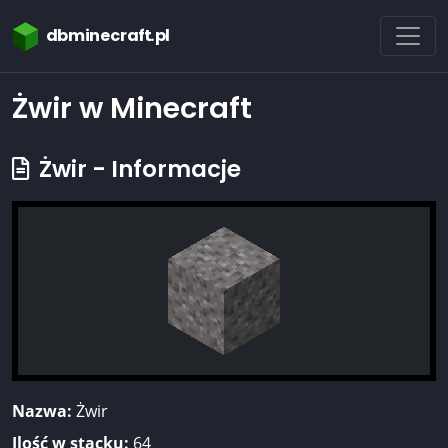
dbminecraft.pl
Żwir w Minecraft
Żwir - Informacje
Nazwa:
Żwir
Ilość w stacku:
64