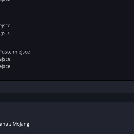
ejsce
ejsce
Puste miejsce
ejsce
ejsce
zana z Mojang.