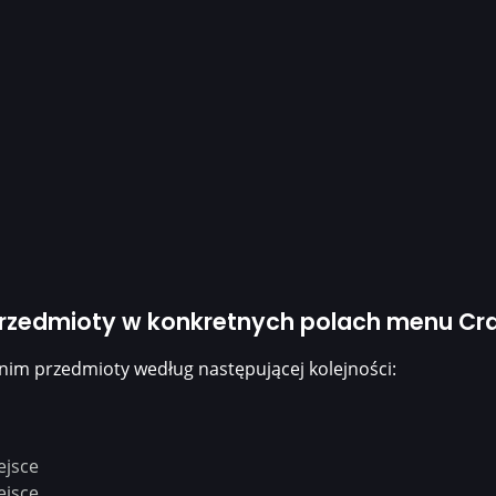
przedmioty w konkretnych polach menu Cra
nim przedmioty według następującej kolejności:
ejsce
ejsce