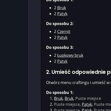
2
Bruk
2
Patyk
Do sposobu 2:
2
Czernit
2
Patyk
Do sposobu 3:
2
Łupkowy bruk
2
Patyk
2. Umieść odpowiednie 
Otwórz menu craftingu i umieść w 
Do sposobu 1:
Bruk
,
Bruk
,
Puste miejsce
Puste miejsce
,
Patyk
,
Puste mi
Puste miejsce
,
Patyk
,
Puste mi