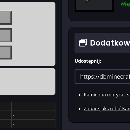
Więc
Dodatkowe
Udostępnij:
Kamienna motyka - 
-
Zobacz jak zrobić K
-
-