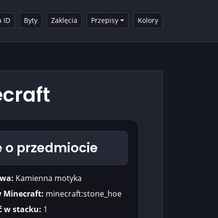
a ID
Byty
Zaklęcia
Przepisy
Kolory
craft
 o przedmiocie
wa:
Kamienna motyka
w Minecraft:
minecraft:stone_hoe
ć w stacku:
1