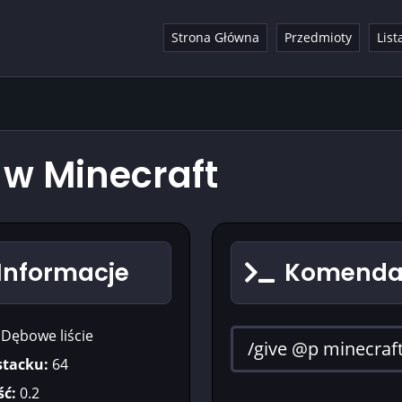
Strona Główna
Przedmioty
List
 w Minecraft
 Informacje
Komenda 
Dębowe liście
stacku:
64
ć:
0.2