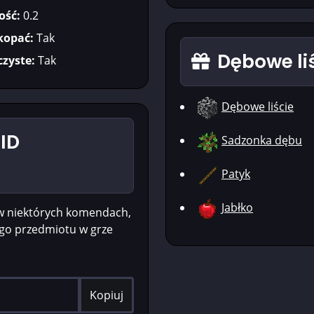
ość:
0.2
kopać:
Tak
Dębowe liś
czyste:
Tak
Dębowe liście
 ID
Sadzonka dębu
Patyk
Jabłko
w niektórych komendach,
ego przedmiotu w grze
Kopiuj